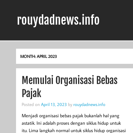
Skip
to
content
rouydadnews.info
Simak Informasi Terpercaya Dari Kami
MONTH:
APRIL 2023
Memulai Organisasi Bebas
Pajak
Posted on
April 13, 2023
by
rouydadnews.info
Menjadi organisasi bebas pajak bukanlah hal yang
astatik. Ini adalah proses dengan siklus hidup untuk
itu. Lima langkah normal untuk siklus hidup organisasi