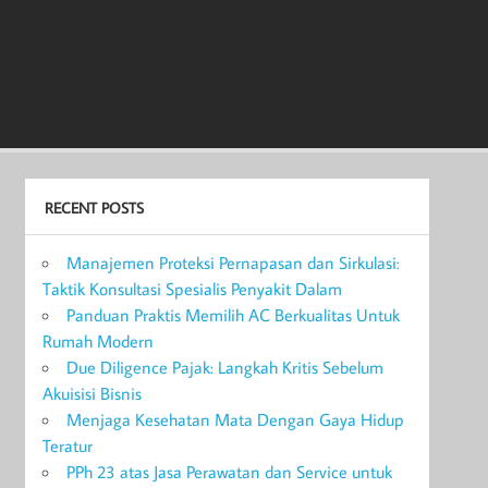
RECENT POSTS
Manajemen Proteksi Pernapasan dan Sirkulasi:
Taktik Konsultasi Spesialis Penyakit Dalam
Panduan Praktis Memilih AC Berkualitas Untuk
Rumah Modern
Due Diligence Pajak: Langkah Kritis Sebelum
Akuisisi Bisnis
Menjaga Kesehatan Mata Dengan Gaya Hidup
Teratur
PPh 23 atas Jasa Perawatan dan Service untuk