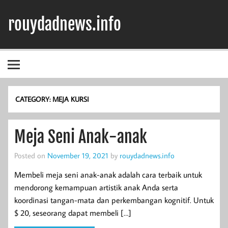
Skip
to
rouydadnews.info
content
Simak Informasi Terpercaya Dari Kami
CATEGORY:
MEJA KURSI
Meja Seni Anak-anak
Posted on
November 19, 2021
by
rouydadnews.info
Membeli meja seni anak-anak adalah cara terbaik untuk
mendorong kemampuan artistik anak Anda serta
koordinasi tangan-mata dan perkembangan kognitif. Untuk
$ 20, seseorang dapat membeli […]