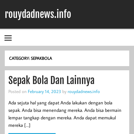
Skip
to
rouydadnews.info
content
Simak Informasi Terpercaya Dari Kami
CATEGORY:
SEPAKBOLA
Sepak Bola Dan Lainnya
Posted on
February 14, 2023
by
rouydadnews.info
Ada sejuta hal yang dapat Anda lakukan dengan bola
sepak. Anda bisa menendang mereka. Anda bisa bermain
lempar tangkap dengan mereka. Anda dapat memukul
mereka […]