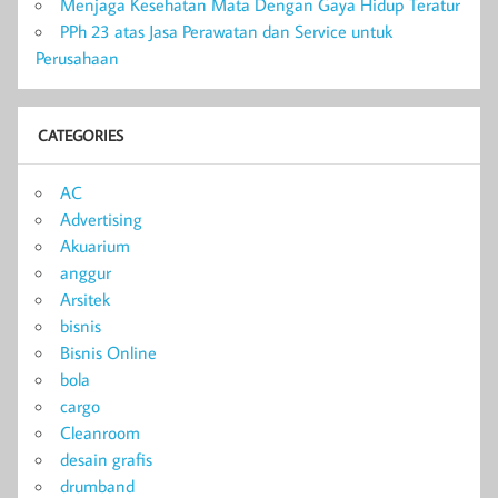
Menjaga Kesehatan Mata Dengan Gaya Hidup Teratur
PPh 23 atas Jasa Perawatan dan Service untuk
Perusahaan
CATEGORIES
AC
Advertising
Akuarium
anggur
Arsitek
bisnis
Bisnis Online
bola
cargo
Cleanroom
desain grafis
drumband