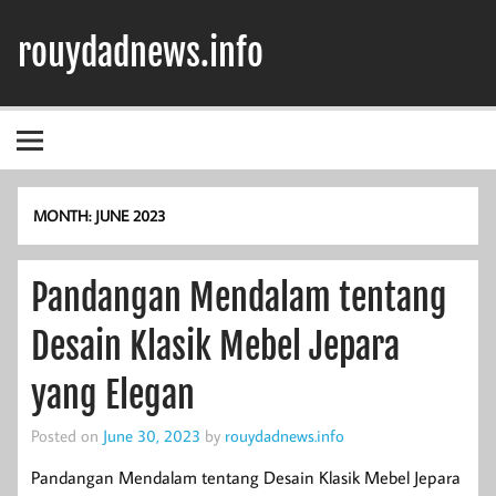
Skip
to
rouydadnews.info
content
Simak Informasi Terpercaya Dari Kami
MONTH:
JUNE 2023
Pandangan Mendalam tentang
Desain Klasik Mebel Jepara
yang Elegan
Posted on
June 30, 2023
by
rouydadnews.info
Pandangan Mendalam tentang Desain Klasik Mebel Jepara