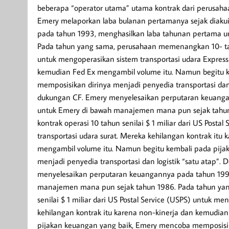
beberapa “operator utama” utama kontrak dari perusahaa
Emery melaporkan laba bulanan pertamanya sejak diakui
pada tahun 1993, menghasilkan laba tahunan pertama 
Pada tahun yang sama, perusahaan memenangkan 10- tahun
untuk mengoperasikan sistem transportasi udara Express
kemudian Fed Ex mengambil volume itu. Namun begitu 
memposisikan dirinya menjadi penyedia transportasi da
dukungan CF. Emery menyelesaikan perputaran keuanga
untuk Emery di bawah manajemen mana pun sejak tahu
kontrak operasi 10 tahun senilai $ 1 miliar dari US Post
transportasi udara surat. Mereka kehilangan kontrak itu
mengambil volume itu. Namun begitu kembali pada pija
menjadi penyedia transportasi dan logistik “satu atap
menyelesaikan perputaran keuangannya pada tahun 199
manajemen mana pun sejak tahun 1986. Pada tahun yan
senilai $ 1 miliar dari US Postal Service (USPS) untuk m
kehilangan kontrak itu karena non-kinerja dan kemudia
pijakan keuangan yang baik, Emery mencoba memposisikan