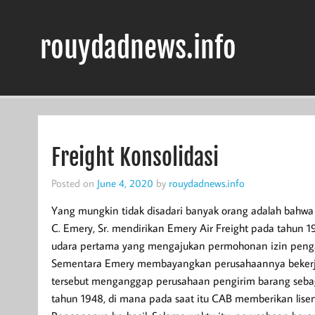
Skip
to
content
rouydadnews.info
Simak Informasi Terpercaya Dari Kami
Freight Konsolidasi
Posted on
June 4, 2020
by
rouydadnews.info
Yang mungkin tidak disadari banyak orang adalah bahwa
C. Emery, Sr. mendirikan Emery Air Freight pada tahun
udara pertama yang mengajukan permohonan izin pengan
Sementara Emery membayangkan perusahaannya bekerja
tersebut menganggap perusahaan pengirim barang sebag
tahun 1948, di mana pada saat itu CAB memberikan lis