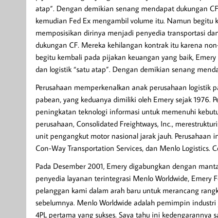
atap”. Dengan demikian senang mendapat dukungan CF. 
kemudian Fed Ex mengambil volume itu. Namun begitu 
memposisikan dirinya menjadi penyedia transportasi da
dukungan CF. Mereka kehilangan kontrak itu karena no
begitu kembali pada pijakan keuangan yang baik, Emery
dan logistik “satu atap”. Dengan demikian senang mend
Perusahaan memperkenalkan anak perusahaan logistik pa
pabean, yang keduanya dimiliki oleh Emery sejak 1976. P
peningkatan teknologi informasi untuk memenuhi kebut
perusahaan, Consolidated Freightways, Inc., merestruktur
unit pengangkut motor nasional jarak jauh. Perusahaan i
Con-Way Transportation Services, dan Menlo Logistics.
Pada Desember 2001, Emery digabungkan dengan mantan 
penyedia layanan terintegrasi Menlo Worldwide, Emery 
pelanggan kami dalam arah baru untuk merancang rangkai
sebelumnya. Menlo Worldwide adalah pemimpin industri y
4PL pertama yang sukses. Saya tahu ini kedengarannya sa