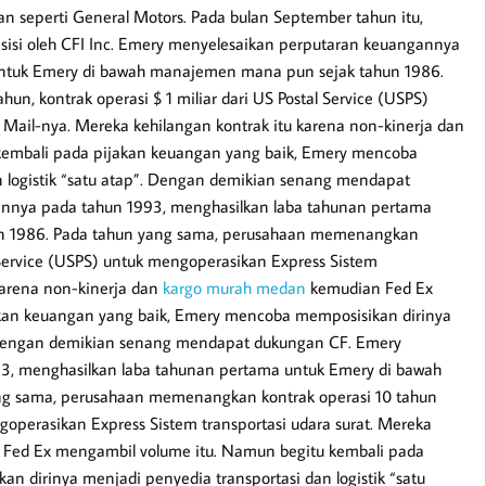
n seperti General Motors. Pada bulan September tahun itu,
sisi oleh CFI Inc. Emery menyelesaikan perputaran keuangannya
untuk Emery di bawah manajemen mana pun sejak tahun 1986.
, kontrak operasi $ 1 miliar dari US Postal Service (USPS)
 Mail-nya. Mereka kehilangan kontrak itu karena non-kinerja dan
kembali pada pijakan keuangan yang baik, Emery mencoba
n logistik “satu atap”. Dengan demikian senang mendapat
nnya pada tahun 1993, menghasilkan laba tahunan pertama
n 1986. Pada tahun yang sama, perusahaan memenangkan
al Service (USPS) untuk mengoperasikan Express Sistem
 karena non-kinerja dan
kargo murah medan
kemudian Fed Ex
kan keuangan yang baik, Emery mencoba memposisikan dirinya
”. Dengan demikian senang mendapat dukungan CF. Emery
3, menghasilkan laba tahunan pertama untuk Emery di bawah
g sama, perusahaan memenangkan kontrak operasi 10 tahun
engoperasikan Express Sistem transportasi udara surat. Mereka
n Fed Ex mengambil volume itu. Namun begitu kembali pada
 dirinya menjadi penyedia transportasi dan logistik “satu