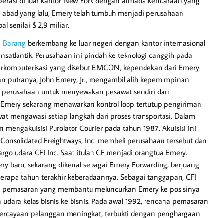
operasi di luar kantor New York dengan armada kendaraan yang
gah abad yang lalu, Emery telah tumbuh menjadi perusahaan
al senilai $ 2,9 miliar.
n Barang
berkembang ke luar negeri dengan kantor internasional
satlantik. Perusahaan ini pindah ke teknologi canggih pada
erkomputerisasi yang disebut EMCON, kependekan dari Emery
n putranya, John Emery, Jr., mengambil alih kepemimpinan
g perusahaan untuk menyewakan pesawat sendiri dan
Emery sekarang menawarkan kontrol loop tertutup pengiriman
at mengawasi setiap langkah dari proses transportasi. Dalam
n mengakuisisi Purolator Courier pada tahun 1987. Akuisisi ini
onsolidated Freightways, Inc. membeli perusahaan tersebut dan
go udara CFI Inc. Saat itulah CF menjadi orangtua Emery.
ry baru, sekarang dikenal sebagai Emery Forwarding, berjuang
eberapa tahun terakhir keberadaannya. Sebagai tanggapan, CFI
na pemasaran yang membantu meluncurkan Emery ke posisinya
udara kelas bisnis ke bisnis. Pada awal 1992, rencana pemasaran
percayaan pelanggan meningkat, terbukti dengan penghargaan