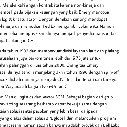
Mereka kehilangan kontrak itu karena non-kinerja dan
kembali pada pijakan keuangan yang baik, Emery mencoba
n logistik “satu atap”. Dengan demikian senang mendapat
n-kinerja dan kemudian Fed Ex mengambil volume itu. Namun
 mencoba memposisikan dirinya menjadi penyedia transportasi
apat dukungan CF.
da tahun 1992 dan memperkuat divisi layanan laut dan pialang
erusahaan juga berkomitmen lebih dari $ 75 juta untuk
uhan pelanggan di luar tahun 2000. Orang tua Emery
isasi dirinya sendiri menjelang akhir tahun 1996 dengan spin-off
nduk diubah namanya menjadi CNF Inc. dan terdiri dari Emery,
 Con Way adalah bagian Non-Union CF.
Menlo Logistics dan Vector SCM. Sebagai bagian dari grup
Forwarding sekarang berharap dapat bekerja sama dengan
an solusi rantai pasokan yang lebih besar daripada
ang diakui dalam solusi 3PL global, dan meluncurkan program
ngat resmi namun sadari bahwa ini adalah proyek dari Bell Labs