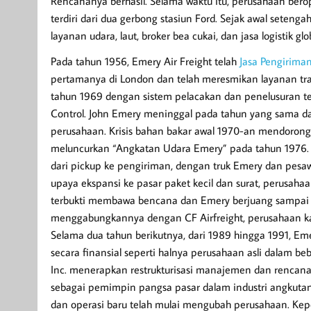
Rencananya berhasil. Selama waktu itu, perusahaan ber
terdiri dari dua gerbong stasiun Ford. Sejak awal seten
layanan udara, laut, broker bea cukai, dan jasa logistik glob
Pada tahun 1956, Emery Air Freight telah
Jasa Pengirima
pertamanya di London dan telah meresmikan layanan tran
tahun 1969 dengan sistem pelacakan dan penelusuran t
Control. John Emery meninggal pada tahun yang sama da
perusahaan. Krisis bahan bakar awal 1970-an mendoron
meluncurkan “Angkatan Udara Emery” pada tahun 1976. 
dari pickup ke pengiriman, dengan truk Emery dan pesaw
upaya ekspansi ke pasar paket kecil dan surat, perusahaa
terbukti membawa bencana dan Emery berjuang sampai C
menggabungkannya dengan CF Airfreight, perusahaan kar
Selama dua tahun berikutnya, dari 1989 hingga 1991, Eme
secara finansial seperti halnya perusahaan asli dalam b
Inc. menerapkan restrukturisasi manajemen dan renca
sebagai pemimpin pangsa pasar dalam industri angkutan 
dan operasi baru telah mulai mengubah perusahaan. Ke