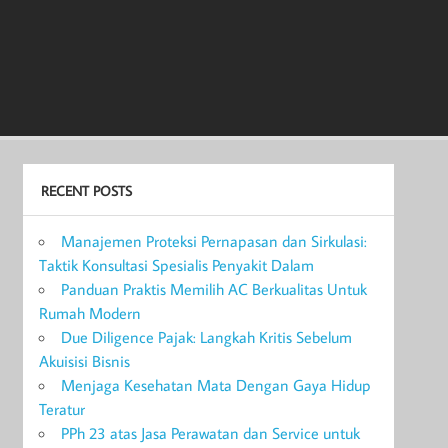
RECENT POSTS
Manajemen Proteksi Pernapasan dan Sirkulasi:
Taktik Konsultasi Spesialis Penyakit Dalam
Panduan Praktis Memilih AC Berkualitas Untuk
Rumah Modern
Due Diligence Pajak: Langkah Kritis Sebelum
Akuisisi Bisnis
Menjaga Kesehatan Mata Dengan Gaya Hidup
Teratur
PPh 23 atas Jasa Perawatan dan Service untuk