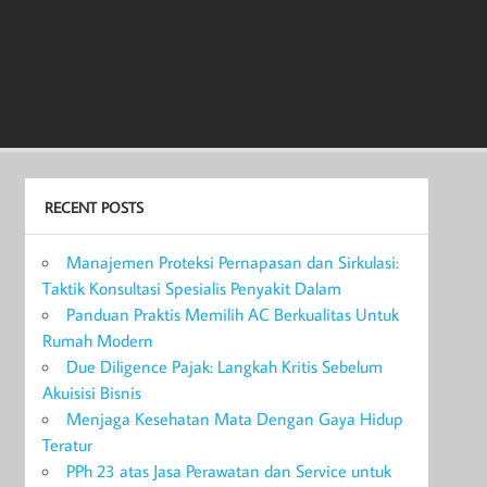
RECENT POSTS
Manajemen Proteksi Pernapasan dan Sirkulasi:
Taktik Konsultasi Spesialis Penyakit Dalam
Panduan Praktis Memilih AC Berkualitas Untuk
Rumah Modern
Due Diligence Pajak: Langkah Kritis Sebelum
Akuisisi Bisnis
Menjaga Kesehatan Mata Dengan Gaya Hidup
Teratur
PPh 23 atas Jasa Perawatan dan Service untuk