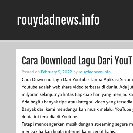
Skip
to
content
rouydadnews.info
Simak Informasi Terpercaya Dari Kami
Cara Download Lagu Dari YouT
Posted on
February 9, 2022
by
rouydadnews.info
Cara Download Lagu Dari YouTube Tanpa Aplikasi Secara
Youtube adalah web share video terbesar di dunia. Ada j
milyaran selanjutnya lintas tiap-tiap hari yang menjadik
Ada begitu banyak tipe atau kategori video yang tersedia
Banyak dari kami mendengarkan musik melalui YouTube g
dunia ini tersedia di Youtube.
Tetapi mendengarkan musik dengan streaming segera mel
mengakibatkan kuota internet kami cepat habis.