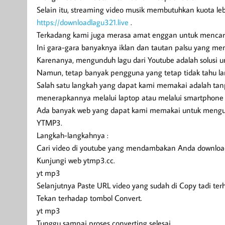
Selain itu, streaming video musik membutuhkan kuota l
https://downloadlagu321.live
.
Terkadang kami juga merasa amat enggan untuk mencari
Ini gara-gara banyaknya iklan dan tautan palsu yang m
Karenanya, mengunduh lagu dari Youtube adalah solusi 
Namun, tetap banyak pengguna yang tetap tidak tahu 
Salah satu langkah yang dapat kami memakai adalah tan
menerapkannya melalui laptop atau melalui smartphone 
Ada banyak web yang dapat kami memakai untuk mengun
YTMP3.
Langkah-langkahnya :
Cari video di youtube yang mendambakan Anda downloa
Kunjungi web ytmp3.cc.
yt mp3
Selanjutnya Paste URL video yang sudah di Copy tadi te
Tekan terhadap tombol Convert.
yt mp3
Tunggu sampai proses converting selesai.