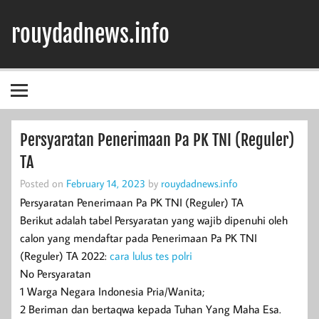
Skip
to
rouydadnews.info
content
Simak Informasi Terpercaya Dari Kami
Persyaratan Penerimaan Pa PK TNI (Reguler)
TA
Posted on
February 14, 2023
by
rouydadnews.info
Persyaratan Penerimaan Pa PK TNI (Reguler) TA
Berikut adalah tabel Persyaratan yang wajib dipenuhi oleh
calon yang mendaftar pada Penerimaan Pa PK TNI
(Reguler) TA 2022:
cara lulus tes polri
No Persyaratan
1 Warga Negara Indonesia Pria/Wanita;
2 Beriman dan bertaqwa kepada Tuhan Yang Maha Esa.