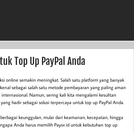
ntuk Top Up PayPal Anda
saksi online semakin meningkat. Salah satu platform yang banyak
 dikenal sebagai salah satu metode pembayaran yang paling aman
internasional. Namun, sering kali kita mengalami kesulitan
 yang hadir sebagai solusi terpercaya untuk top up PayPal Anda.
 berbagai keunggulan, mulai dari keamanan, kecepatan, hingga
engapa Anda harus memilih Payor.id untuk kebutuhan top up