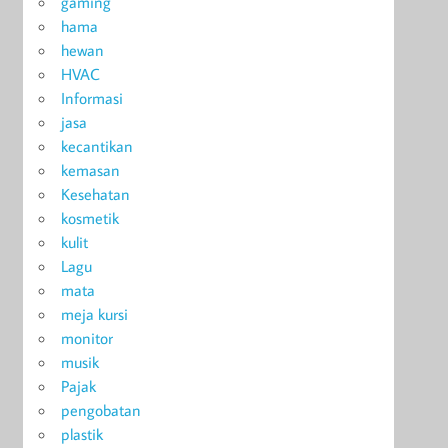
gaming
hama
hewan
HVAC
Informasi
jasa
kecantikan
kemasan
Kesehatan
kosmetik
kulit
Lagu
mata
meja kursi
monitor
musik
Pajak
pengobatan
plastik