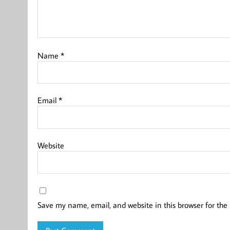
Name
*
Email
*
Website
Save my name, email, and website in this browser for the