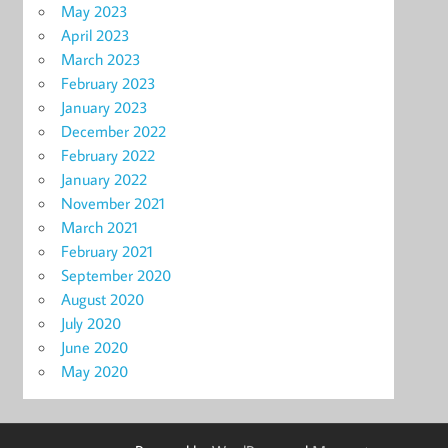
May 2023
April 2023
March 2023
February 2023
January 2023
December 2022
February 2022
January 2022
November 2021
March 2021
February 2021
September 2020
August 2020
July 2020
June 2020
May 2020