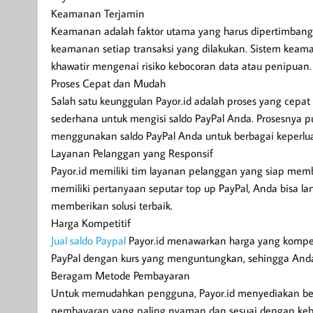
Keamanan Terjamin
Keamanan adalah faktor utama yang harus dipertimbangk
keamanan setiap transaksi yang dilakukan. Sistem keama
khawatir mengenai risiko kebocoran data atau penipuan.
Proses Cepat dan Mudah
Salah satu keunggulan Payor.id adalah proses yang cep
sederhana untuk mengisi saldo PayPal Anda. Prosesnya 
menggunakan saldo PayPal Anda untuk berbagai keperlu
Layanan Pelanggan yang Responsif
Payor.id memiliki tim layanan pelanggan yang siap mem
memiliki pertanyaan seputar top up PayPal, Anda bisa l
memberikan solusi terbaik.
Harga Kompetitif
Jual saldo Paypal
Payor.id menawarkan harga yang kompeti
PayPal dengan kurs yang menguntungkan, sehingga Anda 
Beragam Metode Pembayaran
Untuk memudahkan pengguna, Payor.id menyediakan be
pembayaran yang paling nyaman dan sesuai dengan ke