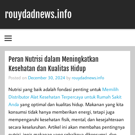
Skip
to
rouydadnews.info
content
Simak Informasi Terpercaya Dari Kami
Peran Nutrisi dalam Meningkatkan
Kesehatan dan Kualitas Hidup
Posted on
December 30, 2024
by
rouydadnews.info
Nutrisi yang baik adalah fondasi penting untuk
Memilih
Distributor Alat Kesehatan Terpercaya untuk Rumah Sakit
Anda
yang optimal dan kualitas hidup. Makanan yang kita
konsumsi tidak hanya memberikan energi, tetapi juga
mempengaruhi kesehatan fisik, mental, dan kesejahteraan
secara keseluruhan. Artikel ini akan membahas pentingnya
nutrisi, jenis makanan yang sebaiknya dikonsumsi, dan