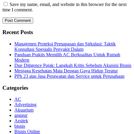
Save my name, email, and website in this browser for the next
time I comment.
Recent Posts
Manajemen Proteksi Pernapasan dan Sirkulasi: Taktik
Konsultasi Spesialis Penyakit Dalam
Panduan Praktis Memilih AC Berkualitas Untuk Rumah
Modern
Due Diligence Pajak: Langkah Kritis Sebelum Akuisisi Bisnis
Menjaga Kesehatan Mata Dengan Gaya Hidup Teratur
PPh 23 atas Jasa Perawatan dan Service untuk Perusahaan
Categories
AC
Advertising
Akuarium
anggur
Arsitek
bisnis
Bisnis Online