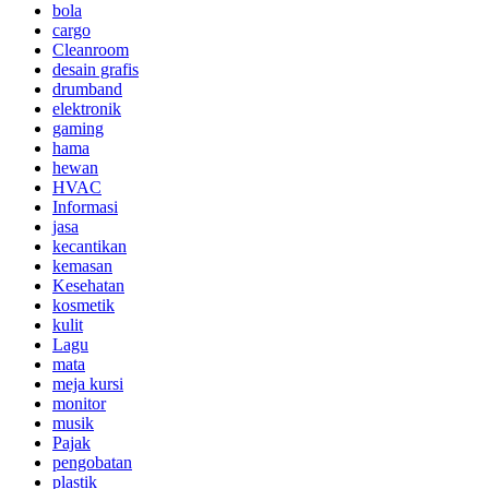
bola
cargo
Cleanroom
desain grafis
drumband
elektronik
gaming
hama
hewan
HVAC
Informasi
jasa
kecantikan
kemasan
Kesehatan
kosmetik
kulit
Lagu
mata
meja kursi
monitor
musik
Pajak
pengobatan
plastik