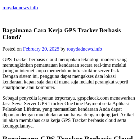
Skip
rouydadnews.info
to
content
Simak Informasi Terpercaya Dari Kami
Bagaimana Cara Kerja GPS Tracker Berbasis
Cloud?
Posted on
February 20, 2025
by
rouydadnews.info
GPS Tracker berbasis cloud merupakan teknologi modern yang
memungkinkan pemantauan kendaraan secara real-time melalui
jaringan internet tanpa memerlukan infrastruktur server fisik.
Dengan sistem ini, pengguna dapat mengakses data lokasi
kendaraan kapan saja dan di mana saja melalui perangkat seperti
smartphone atau komputer.
Sebagai penyedia layanan terpercaya, gpspelacak.com menawarkan
Jasa Sewa Server GPS Tracker OneTime Payment serta Aplikasi
Pelacakan Lifetime, yang memastikan kendaraan Anda dapat
dipantau dengan mudah dan aman hanya dengan ujung jari. Artikel
ini akan membahas cara kerja GPS Tracker berbasis cloud serta
keunggulannya.