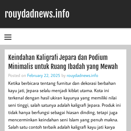
Skip
to
rouydadnews.info
content
Simak Informasi Terpercaya Dari Kami
Keindahan Kaligrafi Jepara dan Podium
Minimalis untuk Ruang Ibadah yang Mewah
Posted on
February 22, 2025
by
rouydadnews.info
Ketika berbicara tentang furnitur dan dekorasi berbahan
kayu jati, Jepara selalu menjadi kiblat utama. Kota ini
terkenal dengan hasil ukiran kayunya yang memiliki nilai
seni tinggi, salah satunya adalah kaligrafi Jepara. Produk ini
tidak hanya berfungsi sebagai hiasan dinding, tetapi juga
mencerminkan keindahan seni Islam yang penuh makna.
Salah satu contoh terbaik adalah kaligrafi kayu jati karya