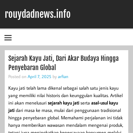
Skip
to
rouydadnews.info
content
Simak Informasi Terpercaya Dari Kami
Sejarah Kayu Jati, Dari Akar Budaya Hingga
Penyebaran Global
Posted on
April 7, 2025
by
arfian
Kayu jati telah lama dikenal sebagai salah satu jenis kayu
yang memiliki nilai historis dan keunggulan kualitas. Artikel
ini akan menelusuri
sejarah kayu jati
serta
asal-usul kayu
jati
dari masa ke masa, mulai dari penggunaan tradisional
hingga penyebaran global. Memahami perjalanan ini tidak
hanya memberikan wawasan mendalam mengenai produk,
tetapi juga meningkatkan kepercayaan konsumen melalui