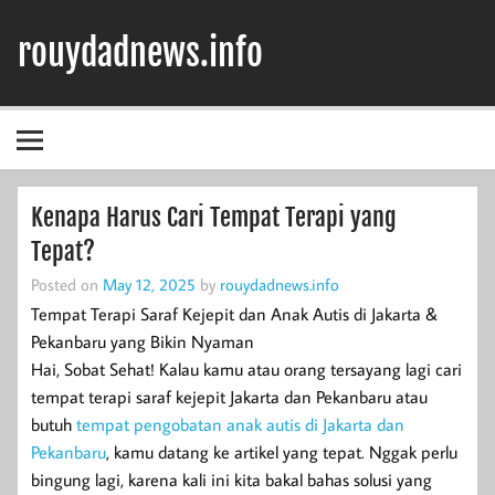
Skip
to
rouydadnews.info
content
Simak Informasi Terpercaya Dari Kami
Kenapa Harus Cari Tempat Terapi yang
Tepat?
Posted on
May 12, 2025
by
rouydadnews.info
Tempat Terapi Saraf Kejepit dan Anak Autis di Jakarta &
Pekanbaru yang Bikin Nyaman
Hai, Sobat Sehat! Kalau kamu atau orang tersayang lagi cari
tempat terapi saraf kejepit Jakarta dan Pekanbaru atau
butuh
tempat pengobatan anak autis di Jakarta dan
Pekanbaru
, kamu datang ke artikel yang tepat. Nggak perlu
bingung lagi, karena kali ini kita bakal bahas solusi yang